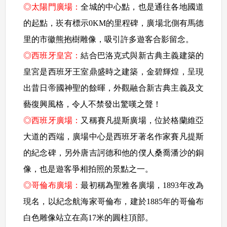
◎太陽門廣場：
全城的中心點，也是通往各地國道
的起點，崁有標示0KM的里程碑，廣場北側有馬德
里的市徽熊抱樹雕像，吸引許多遊客合影留念。
◎西班牙皇宮：
結合巴洛克式與新古典主義建築的
皇宮是西班牙王室鼎盛時之建築，金碧輝煌，呈現
出昔日帝國神聖的餘暉，外觀融合新古典主義及文
藝復興風格，令人不禁發出驚嘆之聲！
◎西班牙廣場：
又稱賽凡提斯廣場，位於格蘭維亞
大道的西端，廣場中心是西班牙著名作家賽凡提斯
的紀念碑，另外唐吉訶德和他的僕人桑喬潘沙的銅
像，也是遊客爭相拍照的景點之一。
◎哥倫布廣場：
最初稱為聖雅各廣場，1893年改為
現名，以紀念航海家哥倫布，建於1885年的哥倫布
白色雕像站立在高17米的圓柱頂部。