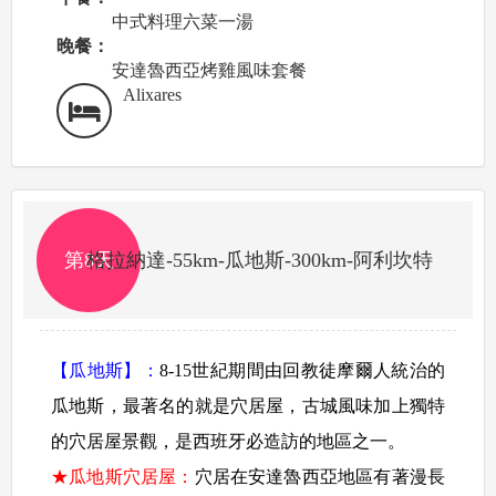
中式料理六菜一湯
晚餐：
安達魯西亞烤雞風味套餐
Alixares
第8天
格拉納達-55km-瓜地斯-300km-阿利坎特
【瓜地斯】：
8-15世紀期間由回教徒摩爾人統治的
瓜地斯，最著名的就是穴居屋，古城風味加上獨特
的穴居屋景觀，是西班牙必造訪的地區之一。
★瓜地斯穴居屋：
穴居在安達魯西亞地區有著漫長