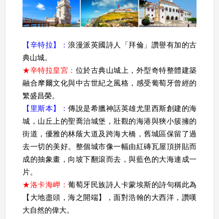
【辛特拉】：
浪漫派英國詩人「拜倫」讚譽有加的古
典山城。
★
辛特拉皇宮：
位於古典山城上，外型奇特整體建築
融合摩爾文化與中古世紀之風格，感受葡萄牙曾經的
繁盛昌榮。
【里斯本】：
傳說是希臘神話英雄尤里西斯創建的海
城，山丘上的聖喬治城堡，壯觀的海港與狹小簇擁的
街道，優雅的林蔭大道及跨海大橋，舊城區保留了過
去一切的美好。整個城市像一幅由紅磚瓦屋頂拼貼而
成的抽象畫，向坡下翻滾而去，與藍色的大海連成一
片。
★
洛卡海岬：
葡萄牙民族詩人卡蒙埃斯的詩句稱此為
【大地盡頭，海之開端】，面對浩翰的大西洋，讚嘆
大自然的偉大。