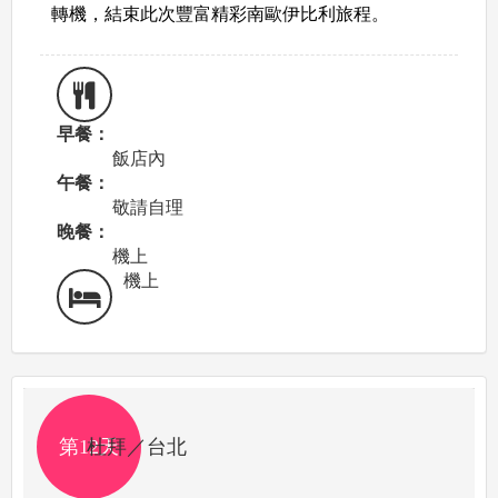
轉機，
結束此次豐富精彩南歐伊比利旅程。
早餐：
飯店內
午餐：
敬請自理
晚餐：
機上
機上
第12天
杜拜／台北