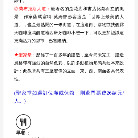
錄中。
◎蘭布拉斯大道：
最著名的是花店和書店比鄰而立的風
景，作家薩瑪塞特‧莫姆曾形容這是「世界上最美的大
道」，也是最熱鬧的一條街道，在這逛街、購物或找個露
天咖啡座喝個道地西班牙咖啡小憩一下，可以更加認識這
充滿活力的都市－巴塞隆納。
★
聖家堂：
歷經了一百多年的建造，至今尚未完工，建造
風格帶有強烈的自然色彩，以許多動植物形態為藍本來設
計；此教堂共有三座宏偉的立面，東、西、南面各具代表
性。
聖家堂如遇訂位滿或休館，則退門票費26歐元/
(
人。)
早餐：