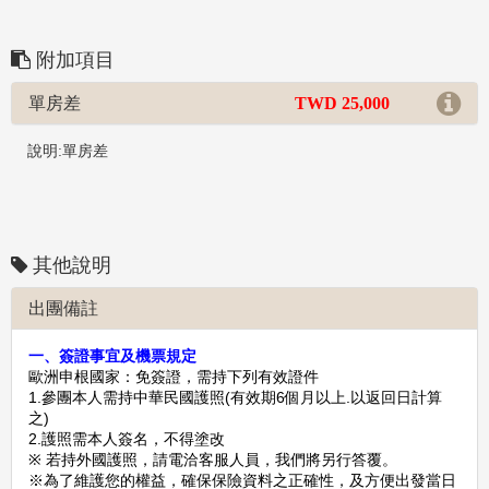
附加項目
單房差
TWD 25,000
說明:單房差
其他說明
出團備註
一、簽證事宜及機票規定
歐洲申根國家：免簽證，需持下列有效證件
1.
參團本人需持中華民國護照
(
有效期
6
個月以上
.
以返回日計算
之
)
2.
護照需本人簽名
，不得塗改
※
若持外國護照，請電洽客服人員，我們將另行答覆。
※
為了維護您的權益，確保保險資料之正確性，及方便出發當日