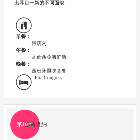
出耳目一新的不同面貌。
早餐：
飯店內
午餐：
瓦倫西亞海鮮飯
晚餐：
西班牙風味套餐
Fira Congress
第10天
巴塞隆納