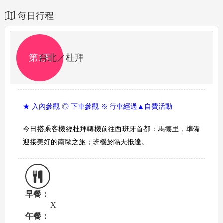
每日行程
第1天
台北／杜拜
★ 入內參觀 ◎ 下車參觀 ※ 行車經過▲自費活動
今日搭乘客機經杜拜轉機前往西班牙首都：馬德里，準備
迎接美好的南歐之旅；班機於隔天抵達。
早餐：
X
午餐：