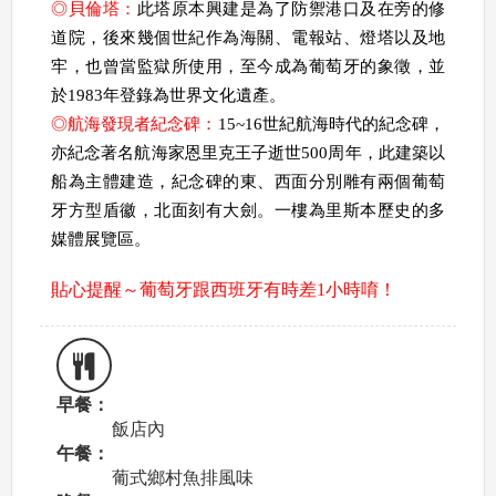
◎
貝倫塔：
此塔原本興建是為了防禦港口及在旁的修
道院，後來幾個世紀作為海關、電報站、燈塔以及地
牢，也曾當監獄所使用，至今成為葡萄牙的象徵，並
於
1983
年登錄為世界文化遺產。
◎
航海發現者紀念碑：
15~16
世紀航海時代的紀念碑，
亦紀念著名航海家恩里克王子逝世
500
周年，此建築以
船為主體建造，紀念碑的東、西面分別雕有兩個葡萄
牙方型盾徽，北面刻有大劍。一樓為里斯本歷史的多
媒體展覽區。
貼心提醒～葡萄牙跟西班牙有時差1小時唷！
早餐：
飯店內
午餐：
葡式鄉村魚排風味