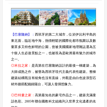
【巴塞隆納】：
西班牙的第二大城市，位於伊比利半島的
東北面，臨近地中海，熱情輕鬆的國際化都市氛圍以及數
量眾多又特色鮮明的公園，曾被美國國家地理雜誌選為五
十個人生必遊景點之一，也被視為是歐洲最有魅力的城市
之一。
◎米拉之家：
是高第在巴塞隆納設計的最後一棟建築，為
大師成熟之作，被譽為西班牙現代主義代表性建築。整棟
建築結構既沒有稜角也沒有直線，外觀是由白色波浪型石
材外牆搭配鐵鑄陽台，可讓人發揮想像力。
◎巴特婁之家
：
高第最知名的豪宅作品之一，建築充滿童
話色彩。2005年聯合國教科文組織列入世界文化遺產的名