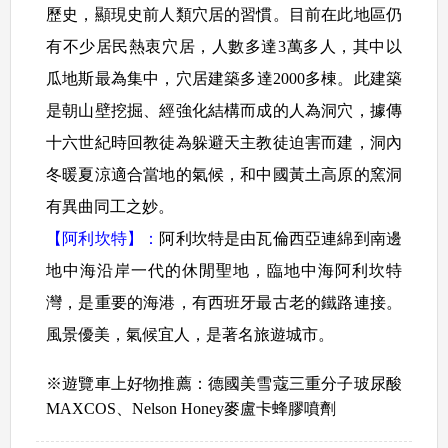
歷史，顯現史前人類穴居的習慣。目前在此地區仍
有不少居民熱衷穴居，人數多達3萬多人，其中以
瓜地斯最為集中，穴居建築多達2000多棟。此建築
是朝山壁挖掘、經強化結構而成的人為洞穴，據傳
十六世紀時回教徒為躲避天主教徒迫害而建，洞內
冬暖夏涼適合當地的氣候，和中國黃土高原的窯洞
有異曲同工之妙。
【阿利坎特】：
阿利坎特是由瓦倫西亞連綿到南邊
地中海沿岸一代的休閒聖地，臨地中海阿利坎特
灣，是重要的海港，有西班牙最古老的鐵路連接。
風景優美，氣候宜人，是著名旅遊城市。
※遊覽車上好物推薦：德國美雪蔻三重分子玻尿酸
MAXCOS、Nelson Honey麥盧卡
蜂膠噴劑