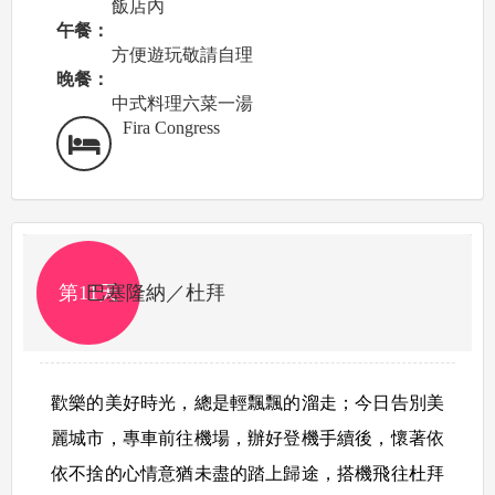
飯店內
午餐：
方便遊玩敬請自理
晚餐：
中式料理六菜一湯
Fira Congress
第11天
巴塞隆納／杜拜
歡樂的美好時光，總是輕飄飄的溜走；
今日告別美
麗城市，專車前往機場，辦好登機手續後，
懷著依
依不捨的心情意猶未盡的踏上歸途，
搭機飛往杜拜