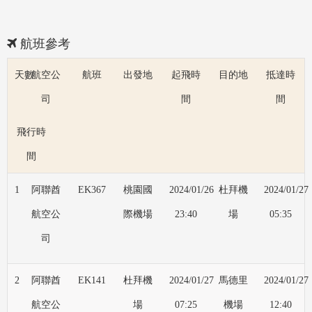
航班參考
天數
航空公
航班
出發地
起飛時
目的地
抵達時
司
間
間
飛行時
間
1
阿聯酋
EK367
桃園國
2024/01/26
杜拜機
2024/01/27
航空公
際機場
23:40
場
05:35
司
2
阿聯酋
EK141
杜拜機
2024/01/27
馬德里
2024/01/27
航空公
場
07:25
機場
12:40