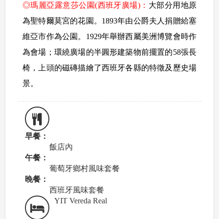
◎瑪麗亞露意莎公園(西班牙廣場)：
大部分用地原
為聖特爾莫宮的花園。1893年由公爵夫人捐贈給塞
維亞市作為公園。1929年舉辦西屬美洲博覽會時作
為會場；環繞廣場的半圓形建築物前擺置的58張長
椅，上頭的磁磚描繪了西班牙各縣的特徵及歷史場
景。
早餐：
飯店內
午餐：
葡萄牙鄉村風味套餐
晚餐：
西班牙風味套餐
YIT Vereda Real