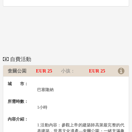
自費活動
奎爾公園
大人：
EUR 25
小孩：
EUR 25
城 市：
巴塞隆納
所需時數：
1小時
內容介紹：
1.活動內容：參觀上帝的建築師高第最完整的代
表建築，世界文化遺產—奎爾公園・一睹充滿趣