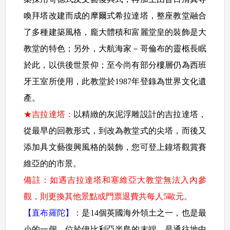
喚拜塔改建而成的摩爾式希拉達塔，整座教堂融合
了多種建築風格，龐大體積和富麗堂皇的裝飾是大
教堂的特色；另外，大航海家－哥倫布的靈柩長眠
於此，以供後世景仰；至今尚有部分樓層仍為西班
牙王室所使用，此教堂於1987年登錄為世界文化遺
產。
★吉拉達塔：
以精緻的灰泥浮雕設計的吉拉達塔，
從最早的回教形式，到改為教堂式的尖塔，而後又
添加具文藝復興風格的裝飾，您可登上鐘塔觀賞賽
維亞的的市景。
備註：如遇吉拉達塔和塞維亞大教堂無法入內參
觀，則更換其他景點或門票退費共每人5歐元。
【直布羅陀】
：
是14個英國海外領土之一，也是最
小的一個，位於伊比利亞半島的末端，是通往地中