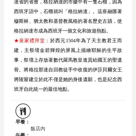
達省的省會，格拉納達的市徽中有一隻石榴，因為
西班牙語中，石榴就叫「格拉納達」。這座融匯著
穆斯林、猶太教和基督教風格的著名歷史古蹟，使
格拉納達市成為西班牙一個文化和旅遊熱點。
★皇家禮拜堂：
於西元1504年為了天主教君王而
建，主祭壇金碧輝煌的屏風上描繪耶穌的生平故
事，祭壇上存放著數代羅馬教皇進貢給國王的聖遺
骨。將格拉那達自回教徒手中收復的伊莎貝爾女王
將陵寢建立於此不僅是她的身後遺願，也是紀念西
班牙自此統一的最佳地點。
早餐：
飯店內
午餐：