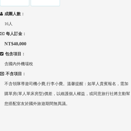
成團人數：
16人
每人訂金：
NT$40,000
包含項目：
含國內外機場稅
不含項目：
不含領隊導遊司機小費,行李小費。溫馨提醒：如單人貴賓報名，需加
購單房(單人單床房型)價差，以維護個人權益，或同意旅行社將主動幫
您搭配室友於國外旅遊期間無異議。