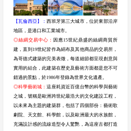
【瓦倫西亞】：
西班牙第三大城市，位於東部沿岸
地區，是港口和工業城市。
◎絲綢交易中心：
因應15世紀鼎盛的絲綢商貿所
建，直到19世紀皆作為絹布及其他商品的交易所，
為哥德式建築的完美表徵，每道細節都呈現創意與
實用的結合，此建築在歷史及藝術方面都是您不可
錯過的景點，於1986年登錄為世界文化遺產。
◎科學藝術城：
這座耗資近百億台幣的科學與藝術
之城，號稱是歐洲跨世紀最浩大的文化建設工程，
以未來為主題的建築群，包括了四個部份：藝術歌
劇院、天文館、科學館，以及歐洲最大的水族館，
充滿設計感的流線造型令人驚艷，為這座古都打造