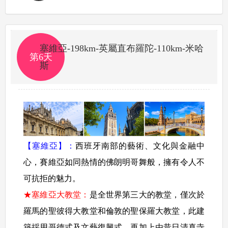
塞維亞-198km-英屬直布羅陀-110km-米哈
第6天
斯
【塞維亞】
：
西班牙南部的藝術、文化與金融中
心，賽維亞如同熱情的佛朗明哥舞般，擁有令人不
可抗拒的魅力。
★塞維亞大教堂：
是全世界第三大的教堂，僅次於
羅馬的聖彼得大教堂和倫敦的聖保羅大教堂，此建
築採用哥德式及文藝復興式，再加上由昔日清真寺