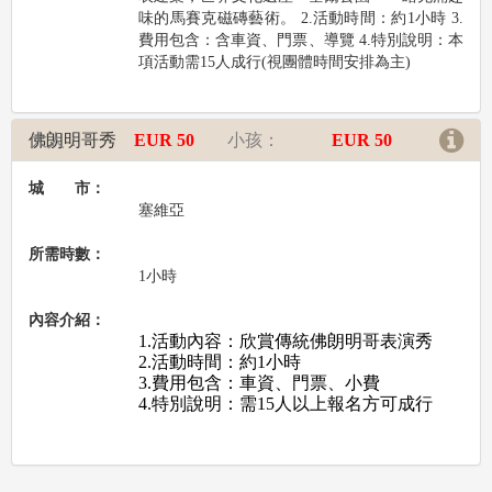
味的馬賽克磁磚藝術。 2.活動時間：約1小時 3.
費用包含：含車資、門票、導覽 4.特別說明：本
項活動需15人成行(視團體時間安排為主)
佛朗明哥秀
大人：
EUR 50
小孩：
EUR 50
城 市：
塞維亞
所需時數：
1小時
內容介紹：
1.活動內容：欣賞傳統佛朗明哥表演秀
2.活動時間：約1小時
3.費用包含：車資、門票、小費
4.特別說明：需15人以上報名方可成行