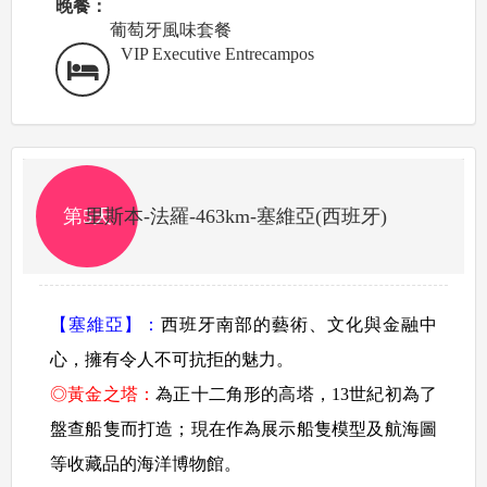
晚餐：
葡萄牙風味套餐
VIP Executive Entrecampos
第5天
里斯本-法羅-463km-塞維亞(西班牙)
【塞維亞】：
西班牙南部的藝術、文化與金融中
心，擁有令人不可抗拒的魅力。
◎黃金之塔：
為正十二角形的高塔，13世紀初為了
盤查船隻而打造；現在作為展示船隻模型及航海圖
等收藏品的海洋博物館。