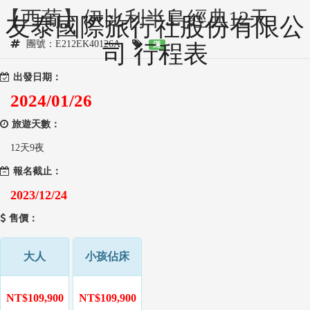
【西葡】伊比利半島經典12天
友泰國際旅行社股份有限公
團號：E212EK40126A
司 行程表
滿
出發日期：
2024/01/26
旅遊天數：
12天9夜
報名截止：
2023/12/24
售價：
大人
小孩佔床
NT$109,900
NT$109,900