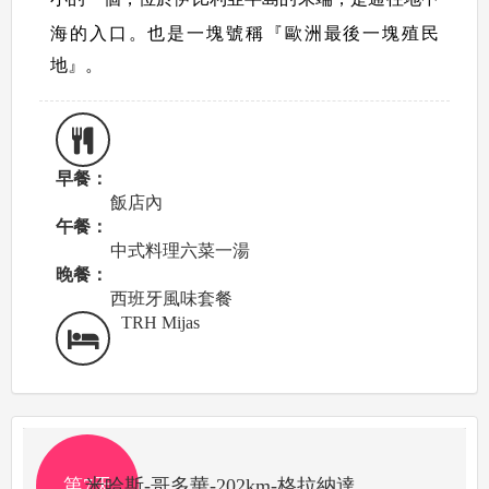
海的入口。
也是一塊號稱『歐洲最後一塊殖民
地』。
早餐：
飯店內
午餐：
中式料理六菜一湯
晚餐：
西班牙風味套餐
TRH Mijas
第7天
米哈斯-哥多華-202km-格拉納達