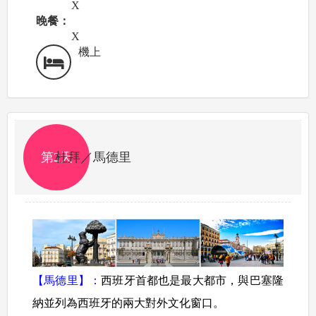
X
晚餐：
X
機上
第2天
杜拜／馬德里
【馬德里】：
西班牙首都也是最大都市，與巴塞隆
納並列為西班牙的兩大對外文化窗口。