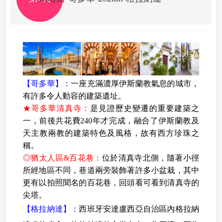
【哥多華】
：
一座充滿濃厚伊斯蘭教氣息的城市，
有許多令人動容的建築遺址。
★哥多華清真寺：
是見證歷史變遷的重要建築之
一，前後共花費240年才完成，融合了伊斯蘭教及
天主教兩教的建築特色及風格，故有西方珍珠之
稱。
◎猶太人區&百花巷：
位於清真寺北側，隨著小徑
所經地區不同，巷道兩旁裝飾著許多小盆栽，其中
更有以拍照聞名的百花巷，回頭看可看到清真寺的
尖塔。
【格拉納達】：
西班牙安達盧西亞自治區內格拉納