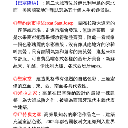
【巴塞隆納】
：第二大城市位於伊比利半島的東北
面，美國國家地理雜誌選為五十個人生必遊景點。
◎聖約瑟市場Mercat Sant Josep：
蘭布拉斯大道旁的
一座傳統市場，走進市場會發現，無論是菜販，還
是水果商都把蔬果擺放得整整齊齊，隨處一看就像
一幅色彩瑰麗的水彩畫般，沒有像其他地方的吵雜
叫賣聲，只有熱鬧氣氛和遊客的嬉笑聲，逛起來非
常舒服。可自費品嚐各式各樣的西班牙美食：新鮮
蔬果、乳酪、伊比利火腿、各式西班牙tapas。
◎聖家堂
：建造風格帶有強烈的自然色彩，三座宏
偉的立面，東、西、南面各具代表性。
◎米拉之家
：高第在巴塞隆納設計的最後一棟建
築，為大師成熟之作，被譽為西班牙現代主義代表
性建築。
◎巴特婁之家
: 高第最知名的豪宅作品之一，建築
充滿童話色彩。2005年聯合國教科文組織列入世界