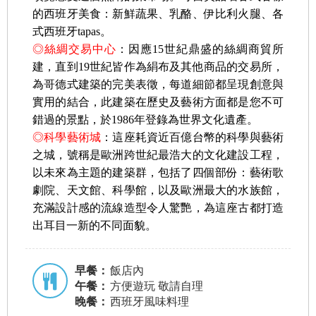
的西班牙美食：新鮮蔬果、乳酪、伊比利火腿、各
式西班牙tapas。
◎絲綢交易中心
：因應15世紀鼎盛的絲綢商貿所
建，直到19世紀皆作為絹布及其他商品的交易所，
為哥德式建築的完美表徵，每道細節都呈現創意與
實用的結合，此建築在歷史及藝術方面都是您不可
錯過的景點，於1986年登錄為世界文化遺產。
◎科學藝術城
：這座耗資近百億台幣的科學與藝術
之城，號稱是歐洲跨世紀最浩大的文化建設工程，
以未來為主題的建築群，包括了四個部份：藝術歌
劇院、天文館、科學館，以及歐洲最大的水族館，
充滿設計感的流線造型令人驚艷，為這座古都打造
出耳目一新的不同面貌。
早餐：
飯店內
午餐：
方便遊玩 敬請自理
晚餐：
西班牙風味料理