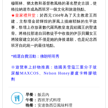
穆斯林、猶太教和基督教風格的著名歷史古蹟，使
格拉納達市成為西班牙一個文化和旅遊熱點。
★皇家禮拜堂
：於西元1504年為了天主教君王而
建，主祭壇金碧輝煌的屏風上描繪耶穌的生平故
事，祭壇上存放著數代羅馬教皇進貢給國王的聖遺
骨。將格拉那達自回教徒手中收復的伊莎貝爾女王
將陵寢建立於此不僅是她的身後遺願，也是紀念西
班牙自此統一的最佳地點。
*精選自費活動：佛朗明哥秀
※遊覽車上好物推薦：德國美雪蔻三重分子玻
尿酸MAXCOS、Nelson Honey麥盧卡蜂膠噴
劑
早餐：
飯店內
午餐：
西班牙式料理
晚餐：
安達魯西亞風味料理