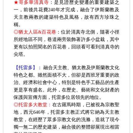
★哥多華清真寺
：是見證歷史變遷的重要建築之
一，前後共花費240年才完成，融合了伊斯蘭教及
天主教兩教的建築特色及風格，故有西方珍珠之
稱。
◎猶太人區&百花巷
：位於清真寺北側，隨著小徑
所經地區不同，巷道兩旁裝飾著許多小盆栽，其中
更有以拍照聞名的百花巷，回頭看可看到清真寺的
尖塔。
【托雷多】：
融合天主教、猶太教及伊斯蘭教文化
特色之都。雖然面積不大，但卻是西班牙重要的政
治、經濟和社會中心，特別是特色手工藝品的生產
更是享有盛名。此外，在歷史、藝術和文化財產的
保護與宣傳方面，托雷多位居領先的地位。
◎托雷多大教堂：
在古羅馬時期，已被視為宗教聖
地，西元646年，托雷多主教正式將它納為天主教
教堂，在經歷了眾多宗教文化的洗滌，造就了現今
獨一無二的歷史建築，融合後的整體卻展現出相當