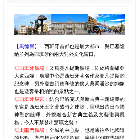
【馬德里】：
西班牙首都也是最大都市，與巴塞隆
納並列為西班牙的兩大對外文化窗口。
◎西班牙廣場：
又稱賽凡提斯廣場，位於格蘭維亞
大道西端，廣場中心是西班牙著名作家賽凡提斯的
紀念碑，另外唐吉訶德和他的僕人桑喬潘沙的銅像
也是遊客爭相拍照的景點之一。
◎西班牙皇宮：
結合巴洛克式與新古典主義建築的
皇宮是西班牙王室鼎盛時之建築，呈現出昔日帝國
神聖的餘暉，外觀融合新古典主義及文藝復興風
格，令人不禁發出驚嘆之聲！
◎太陽門廣場：
全城的中心點，也是通往各地國道
的起點，崁有標示0KM里程碑，廣場北側有馬德里