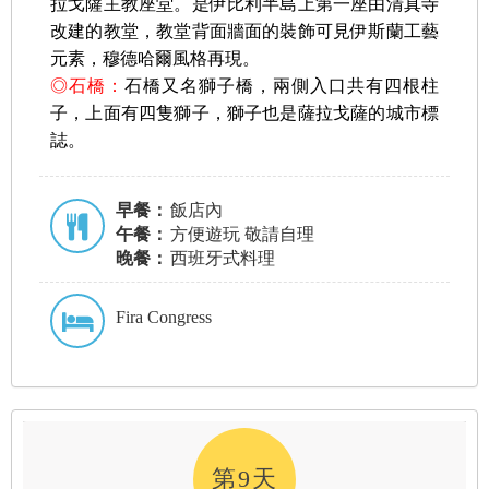
拉戈薩主教座堂。是伊比利半島上第一座由清真寺
改建的教堂，教堂背面牆面的裝飾可見伊斯蘭工藝
元素，穆德哈爾風格再現。
◎石橋：
石橋又名獅子橋，兩側入口共有四根柱
子，上面有四隻獅子，獅子也是薩拉戈薩的城市標
誌。
早餐：
飯店內
午餐：
方便遊玩 敬請自理
晚餐：
西班牙式料理
Fira Congress
第9天