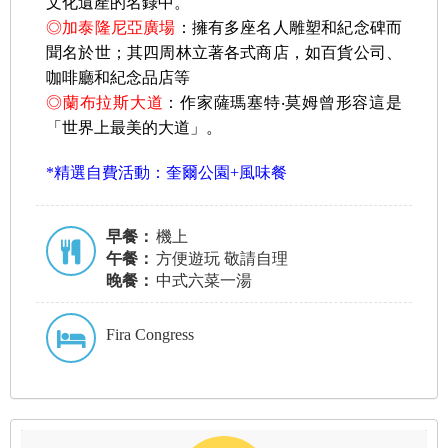
文化遺產的名錄中。
◎加泰隆尼亞廣場
：擁有多座名人雕塑和紀念碑而
聞名於世；其四周林立著各式商店，如百貨公司、
咖啡廳和紀念品店等
◎蘭布拉斯大道
：作家薩瑪塞特‧莫姆曾形容這是
「世界上最美的大道」。
*精選自費活動：奎爾公園+風味餐
早餐：
機上
午餐：
方便遊玩 敬請自理
晚餐：
中式六菜一湯
Fira Congress