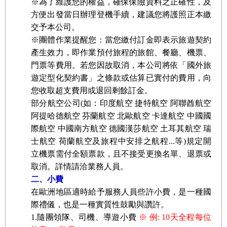
※為了維護您的權益，確保保險資料之正確性，及
方便出發當日辦理登機手續，建議您將護照正本繳
交予本公司。
※團體作業提醒您：當您繳付訂金即表示旅遊契約
產生效力，即作業預付旅程的旅館、餐廳、機票、
門票等費用。若您因故取消，本公司將依「國外旅
遊定型化契約書」之條款或估算已實付的費用，向
您收取超支費用或退回剩餘訂金。
部分航空公司(如：印度航空 捷特航空 阿聯酋航空
阿提哈德航空 芬蘭航空 北歐航空 卡達航空 中國國
際航空 中國南方航空 德國漢莎航空 土耳其航空 瑞
士航空 荷蘭航空及旅程中安排之航程...等)規定開
立機票需付全額票款，且不接受更換名單、退票或
取消。詳情請洽業務人員。
二、小費
在歐洲地區適時給予服務人員些許小費，是一種國
際禮儀，也是一種實質性鼓勵與讚許。
1.隨團領隊、司機、導遊小費
※ 例: 10天全程每位