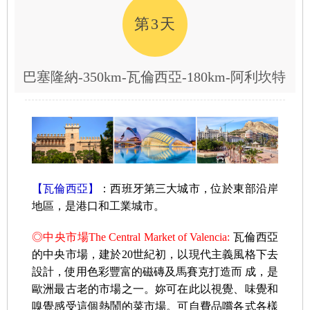
第3天
巴塞隆納-350km-瓦倫西亞-180km-阿利坎特
【瓦倫西亞】
：西班牙第三大城市，位於東部沿岸
地區，是港口和工業城市。
◎中央市場The Central Market of Valencia:
瓦倫西亞
的中央市場，建於20世紀初，以現代主義風格下去
設計，使用色彩豐富的磁磚及馬賽克打造而 成，是
歐洲最古老的市場之一。妳可在此以視覺、味覺和
嗅覺感受這個熱鬧的菜市場。可自費品嚐各式各樣