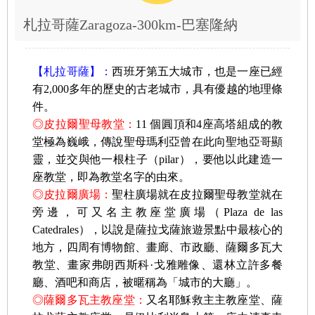
札拉哥薩Zaragoza-300km-巴塞隆納
【札拉哥薩】：
西班牙第五大城市，也是一座已經
有2,000多年的歷史的古老城市，具有優越的地理條
件。
◎皮拉爾聖母教堂：
11 個圓頂和4座高塔組成的教
堂極為巍峨，傳說聖母瑪利亞曾在此向聖地亞哥顯
靈，並交與他一根柱子（pilar），要他以此建造一
座教堂，即為教堂名字的由來。
◎皮拉爾廣場：
聖柱廣場就在皮拉爾聖母教堂就在
旁邊，可又名主教座堂廣場（Plaza de las
Catedrales），以說是薩拉戈薩旅遊景點中最核心的
地方，四周有博物館、畫廊、市政廳、薩爾多瓦大
教堂、畫家弗朗西斯科·戈雅雕像、還林立許多餐
廳、酒吧和商店，被暱稱為「城市的大廳」。
◎薩爾多瓦主教座堂：
又名耶穌救主主教座堂、薩