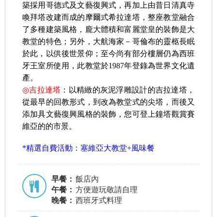
築採用哥德式及文藝復興式，再加上由昔日清真寺
喚拜塔改建而成的摩爾式希拉達塔，整座教堂融合
了多種建築風格，龐大體積和富麗堂皇的裝飾是大
教堂的特色；另外，大航海家－哥倫布的靈柩長眠
於此，以供後世景仰；至今尚有部分樓層仍為西班
牙王室所使用，此教堂於1987年登錄為世界文化遺
產。
◎
吉拉達塔
：以精緻的灰泥浮雕設計的吉拉達塔，
從最早的回教形式，到改為教堂式的尖塔，而後又
添加具文藝復興風格的裝飾，您可登上鐘塔觀賞賽
維亞的的市景。
*精選自費活動：塞維亞大教堂+風味餐
早餐：
飯店內
午餐：
方便遊玩敬請自理
晚餐：
西班牙式料理