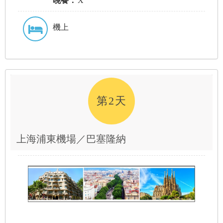
晚餐：
X
機上
第2天
上海浦東機場／巴塞隆納