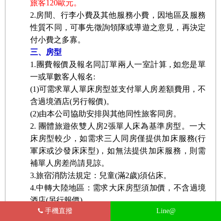
旅客120歐元。
2.房間、行李小費及其他服務小費，因地區及服務
性質不同，可事先徵詢領隊或導遊之意見，再決定
付小費之多寡。
三、房型
1.團費報價及報名同訂單兩人一室計算 , 如您是單
一或單數客人報名:
(1)可需求單人單床房型並支付單人房差額費用，不
含過境酒店(另行報價)。
(2)由本公司協助安排與其他同性旅客同房。
2. 團體旅遊依雙人房2張單人床為基準房型。一大
床房型較少，如需求三人同房僅提供加床服務(行
軍床或沙發床床型)，如無法提供加床服務，則需
補單人房差尚請見諒。
3.旅宿消防法規定：兒童(滿2歲)須佔床。
4.中轉大陸地區：需求大床房型須加價，不含過境
酒店(另行報價)。
手機直撥
Line@
四、餐食