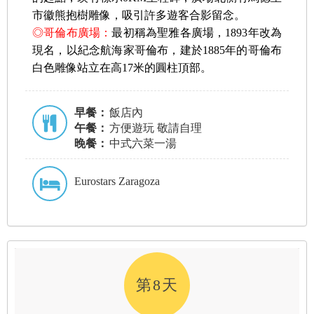
市徽熊抱樹雕像，吸引許多遊客合影留念。
◎哥倫布廣場：
最初稱為聖雅各廣場，1893年改為
現名，以紀念航海家哥倫布，建於1885年的哥倫布
白色雕像站立在高17米的圓柱頂部
。
早餐：
飯店內
午餐：
方便遊玩 敬請自理
晚餐：
中式六菜一湯
Eurostars Zaragoza
第8天