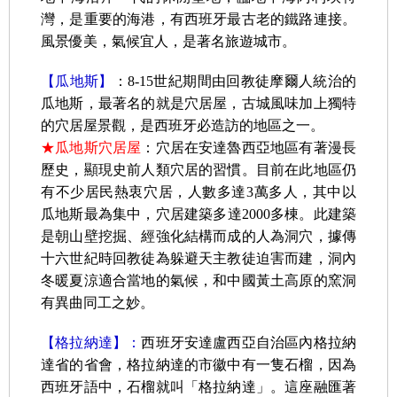
灣，是重要的海港，有西班牙最古老的鐵路連接。
風景優美，氣候宜人，是著名旅遊城市。
【瓜地斯】
：8-15世紀期間由回教徒摩爾人統治的
瓜地斯，最著名的就是穴居屋，古城風味加上獨特
的穴居屋景觀，是西班牙必造訪的地區之一。
★瓜地斯穴居屋
：穴居在安達魯西亞地區有著漫長
歷史，顯現史前人類穴居的習慣。目前在此地區仍
有不少居民熱衷穴居，人數多達3萬多人，其中以
瓜地斯最為集中，穴居建築多達2000多棟。此建築
是朝山壁挖掘、經強化結構而成的人為洞穴，據傳
十六世紀時回教徒為躲避天主教徒迫害而建，洞內
冬暖夏涼適合當地的氣候，和中國黃土高原的窯洞
有異曲同工之妙。
【格拉納達】：
西班牙安達盧西亞自治區內格拉納
達省的省會，格拉納達的市徽中有一隻石榴，因為
西班牙語中，石榴就叫「格拉納達」。這座融匯著