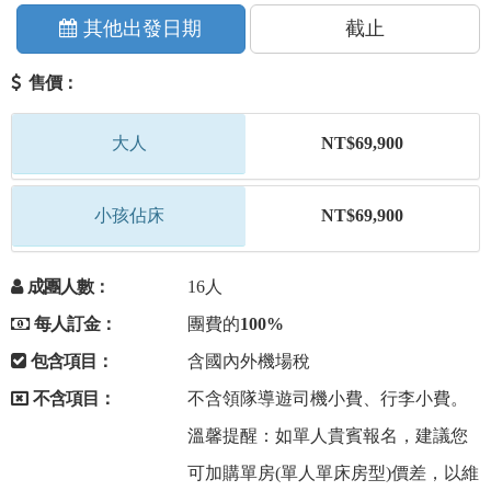
其他出發日期
截止
售價：
大人
NT$69,900
小孩佔床
NT$69,900
成團人數：
16人
每人訂金：
團費的
100%
包含項目：
含國內外機場稅
不含項目：
不含領隊導遊司機小費、行李小費。
溫馨提醒：如單人貴賓報名，建議您
可加購單房(單人單床房型)價差，以維