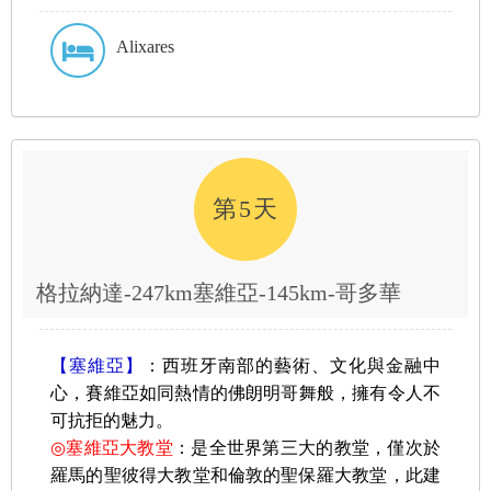
Alixares
第5天
格拉納達-247km塞維亞-145km-哥多華
【塞維亞】
：西班牙南部的藝術、文化與金融中
心，賽維亞如同熱情的佛朗明哥舞般，擁有令人不
可抗拒的魅力。
◎
塞維亞大教堂
：是全世界第三大的教堂，僅次於
羅馬的聖彼得大教堂和倫敦的聖保羅大教堂，此建