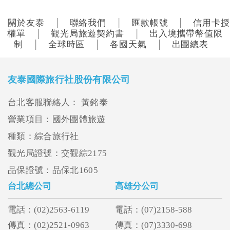
關於友泰
聯絡我們
匯款帳號
信用卡授
│
│
│
權單
觀光局旅遊契約書
出入境攜帶幣值限
│
│
制
全球時區
各國天氣
出團總表
│
│
│
友泰國際旅行社股份有限公司
台北客服聯絡人： 黃銘泰
營業項目：國外團體旅遊
種類：綜合旅行社
觀光局證號：交觀綜2175
品保證號：品保北1605
台北總公司
高雄分公司
電話：(02)2563-6119
電話：(07)2158-588
傳真：(02)2521-0963
傳真：(07)3330-698