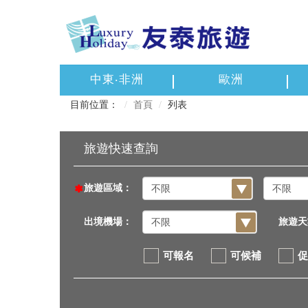
中東‧非洲
歐洲
目前位置：
首頁
列表
旅遊區域：
出境機場：
旅遊天
可報名
可候補
促