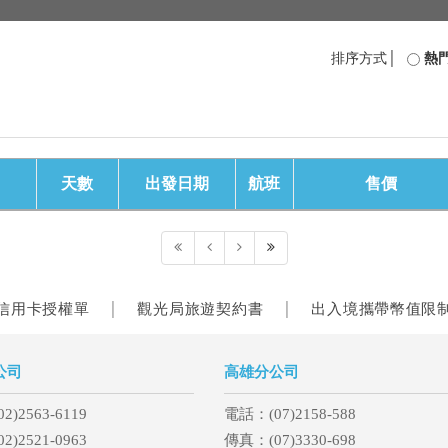
排序方式│
熱
天數
出發日期
航班
售價
信用卡授權單
觀光局旅遊契約書
出入境攜帶幣值限
│
│
公司
高雄分公司
)2563-6119
電話：(07)2158-588
)2521-0963
傳真：(07)3330-698