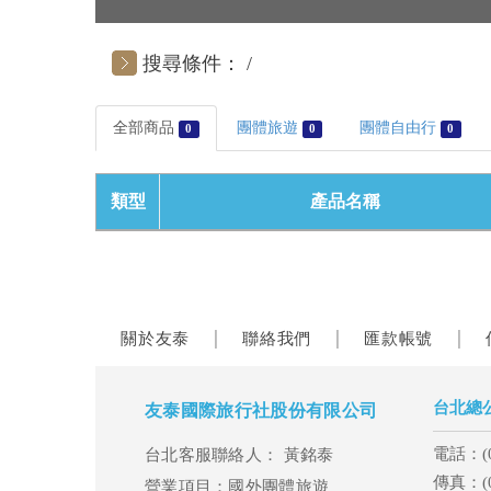
搜尋條件：
全部商品
團體旅遊
團體自由行
0
0
0
類型
產品名稱
關於友泰
聯絡我們
匯款帳號
│
│
│
台北總
友泰國際旅行社股份有限公司
電話：(02
台北客服聯絡人： 黃銘泰
傳真：(02
營業項目：國外團體旅遊