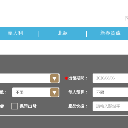
義大利
北歐
新春賀歲
出發期間：
數：
每人預算：
銷
保證出發
產品快搜：