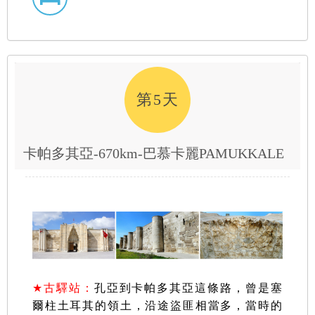
第5天
卡帕多其亞-670km-巴慕卡麗PAMUKKALE
★
古驛站：
孔亞到卡帕多其亞這條路，曾是塞
爾柱土耳其的領土，沿途盜匪相當多，當時的