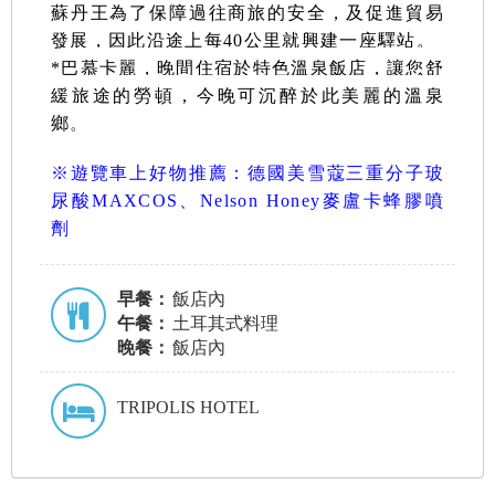
蘇丹王為了保障過往商旅的安全，及促進貿易
發展，因此沿途上每40公里就興建一座驛站。
*
巴慕卡麗，晚間住宿於特色溫泉飯店，讓您舒
緩旅途的勞頓，今晚可沉醉於此美麗的溫泉
鄉
。
※遊覽車上好物推薦：德國美雪蔻三重分子玻
尿酸MAXCOS、Nelson Honey麥盧卡蜂膠噴
劑
早餐：
飯店內
午餐：
土耳其式料理
晚餐：
飯店內
TRIPOLIS HOTEL