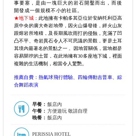
事要塞，是由一塊巨大的岩石開鑿而出，而後
開發成一個規模不小的社區。
★地下城：
此地擁有卡帕多其亞位於安納托利亞高
原中央的廣大奇岩地帶，
因火山爆發後，經火山灰
跟熔岩所堆積，及長期風吹雨打的侵蝕，充滿了凹
凸不平、奇岩異石令人不
可思議的景觀，更是土耳
其境內最著名的景點之一
。因地質關係，當地都是
容易開挖的土質，在此地擁有30多座地下城，裡面
複雜的生活機制，相當令人驚艷
。
推薦自費：熱氣球飛行體驗、四輪傳動吉普車、綜
合舞蹈表演
早餐：
飯店內
午餐：
方便遊玩 敬請自理
晚餐：
飯店內
PERISSIA HOTEL