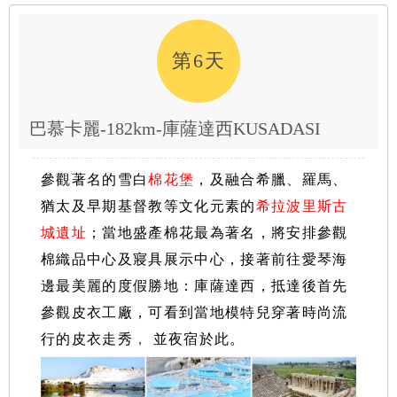
第6天
巴慕卡麗-182km-庫薩達西KUSADASI
參觀著名的雪白
棉花堡
，及融合希臘、羅馬、
猶太及早期基督教等文化元素的
希拉波里斯古
城遺址
；當地盛產棉花最為著名
，將安排參觀
棉織品中心及寢具展示中心，接著
前往愛琴海
邊最美麗的度假勝地：庫薩達西，抵達後首先
參觀皮衣工廠，可看到當地模特兒穿著時尚流
行的皮衣走秀
，
並夜宿於此。