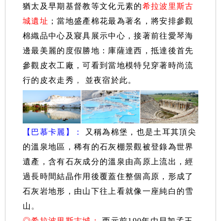
猶太及早期基督教等文化元素的
希拉波里斯古
城遺址
；當地盛產棉花最為著名
，將安排參觀
棉織品中心及寢具展示中心，接著
前往愛琴海
邊最美麗的度假勝地：庫薩達西，抵達後首先
參觀皮衣工廠，可看到當地模特兒穿著時尚流
行的皮衣走秀
，
並夜宿於此。
【巴慕卡麗】：
又稱為棉堡，也是土耳其頂尖
的溫泉地區，稀有的石灰棚景觀被登錄為世界
遺產，含有石灰成分的溫泉由高原上流出，經
過長時間結晶作用後覆蓋住整個高原，形成了
石灰岩地形，由山下往上看就像一座純白的雪
山
。
◎希拉波里斯古城：
西元前190年由貝加孟王