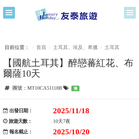
目前位置：
首頁
土耳其、埃及、希臘
土耳其
【國航土耳其】醉戀蕃紅花、布
爾薩10天
團號：MT10CA51118B
滿
2025/11/18
出發日期：
旅遊天數：
10天7夜
2025/10/20
報名截止：