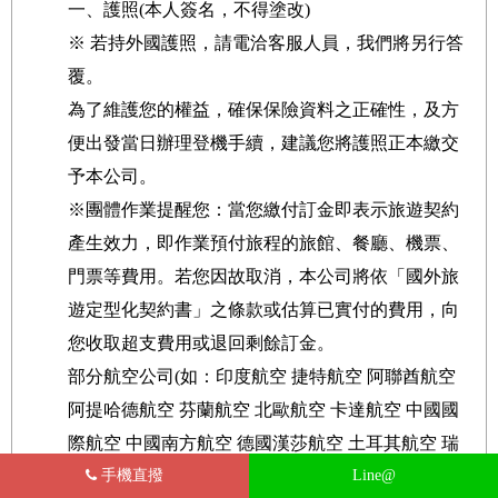
一、護照(本人簽名，不得塗改)
※ 若持外國護照，請電洽客服人員，我們將另行答
覆。
為了維護您的權益，確保保險資料之正確性，及方
便出發當日辦理登機手續，建議您將護照正本繳交
予本公司。
※團體作業提醒您：當您繳付訂金即表示旅遊契約
產生效力，即作業預付旅程的旅館、餐廳、機票、
門票等費用。若您因故取消，本公司將依「國外旅
遊定型化契約書」之條款或估算已實付的費用，向
您收取超支費用或退回剩餘訂金。
部分航空公司(如：印度航空 捷特航空 阿聯酋航空
阿提哈德航空 芬蘭航空 北歐航空 卡達航空 中國國
際航空 中國南方航空 德國漢莎航空 土耳其航空 瑞
士航空 荷蘭航空及旅程中安排之航程...等)規定開
手機直撥
Line@