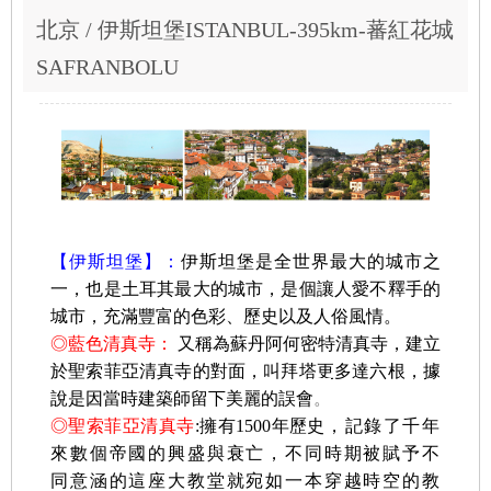
北京 / 伊斯坦堡ISTANBUL-395km-蕃紅花城
SAFRANBOLU
【
伊
斯坦堡】：
伊
斯
坦堡
是
全
世界最大的城市之
一，也是土耳其最大的城市，
是個讓人愛不釋手的
城市，充滿豐富的色彩、歷史以及人俗風情。
◎
藍色清真寺：
又稱為蘇丹阿何密特清真寺，建立
於聖索菲亞清真寺的對面，叫拜塔更多達六根，據
說是因當時建築師留下美麗的誤會
。
◎聖索菲亞清真寺
:擁有1500年歷史
，記錄了千年
來數個帝國的興盛與衰亡，不同時期被賦予不
同意涵的這座大教堂就宛如一本穿越時空的教