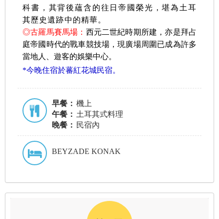
科書，其背後蘊含的往日帝國榮光，堪為土耳
其歷史遺跡中的精華
。
◎古羅馬賽馬場：
西元二世紀時期所建，亦是拜占
庭帝國時代的戰車競技場，現廣場周圍已成為許多
當地人、遊客的娛樂中心。
*今晚住宿於蕃紅花城民宿。
早餐：
機上
午餐：
土耳其式料理
晚餐：
民宿內
BEYZADE KONAK