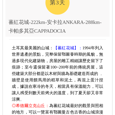
第3天
蕃紅花城-222km-安卡拉ANKARA-288km-
卡帕多其亞CAPPADOCIA
土耳其最美麗的山城：
【蕃紅花城】：
1994年列入
世界遺產的景點，完整保留鄂圖曼時期的風貌，無
過多現代化建築物，
房屋的雕工精細讓
歷史留下了
痕跡
；至今還保留著100~200年前的傳統房屋，這
些建築大部分都是以木材與牆為基礎建造而成的
，
牆壁是使用餵馬用的稻草和泥土，再混上蛋汁捏
成，據說在寒冷的冬天，相當具有保溫能力，可以
讓人感受到數天前烤火的溫度，到了夏天卻又非常
涼爽
。
◎希德爾立克山丘：
為蕃紅花城最好的觀景與照相
的地方，可以一覽富有鄂圖曼古色古香的山城浪漫