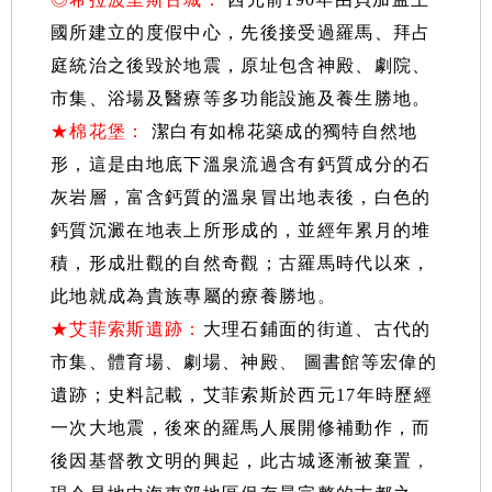
國所建立的度假中心，先後接受過羅馬、拜占
庭統治之後毀於地震，原址包含神殿、劇院、
市集、浴場及醫療等多功能設施及養生勝地。
★棉花堡：
潔白有如棉花築成的獨特自然地
形，這是由地底下溫泉流過含有鈣質成分的石
灰岩層，富含鈣質的溫泉冒出地表後，白色的
鈣質沉澱在地表上所形成的，並經年累月的堆
積，形成壯觀的自然奇觀；古羅馬時代以來，
此地就成為貴族專屬的療養勝地
。
★艾菲索斯遺跡：
大理石鋪面的街道、古代的
市集、體育場、劇場、神殿
、
圖書館等宏偉的
遺跡；史料記載，艾菲索斯於西元17年時歷經
一次大地震，後來的羅馬人展開修補動作，而
後因基督教文明的興起，此古城逐漸被棄置
，