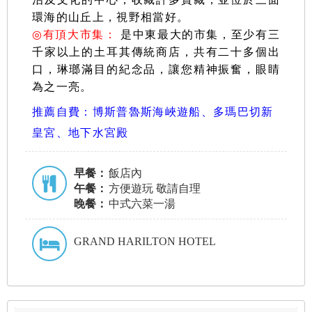
環海的山丘上，視野相當好
。
◎
有頂大市集：
是中東最大的市集，至少有三
千家以上的土耳其傳統商店，共有二十多個出
口，琳瑯滿目的紀念品，讓您精神振奮，眼睛
為之一亮。
推薦自費：博斯普魯斯海峽遊船、多瑪巴切新
皇宮、地下水宮殿
早餐：
飯店內
午餐：
方便遊玩 敬請自理
晚餐：
中式六菜一湯
GRAND HARILTON HOTEL