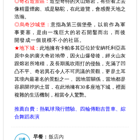
◎奇石造景區
：
造型奇特的火山熔岩，有些看上去
像精靈煙囪、或是駱駝，在此遊覽，會感覺天地之
浩瀚。
◎
烏奇沙城堡：
意指為第三個堡壘
，以前作為軍
事要塞，是由一塊巨大的岩石開鑿而出，而後
開發成一個規模不小的社區。
★地下城：
此地擁有卡帕多其亞位於安納托利亞高
原中央的廣大奇岩地帶，
因火山爆發後，經火山灰
跟熔岩所堆積，及長期風吹雨打的侵蝕，充滿了凹
凸不平、奇岩異石令人不
可思議的景觀，更是土耳
其境內最著名的景點之一
。因地質關係，當地都是
容易開挖的土質，在此地擁有30多座地下城，裡面
複雜的生活機制，相當令人驚艷
。
推薦自費：熱氣球飛行體驗、四輪傳動吉普車、綜
合舞蹈表演
早餐：
飯店內