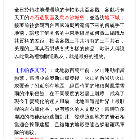
全日於特殊地理環境
的卡帕多其亞參觀，參觀巧奪
天工的
奇石造景區
及
烏奇沙城堡
，並造訪
地下城
；
接著前往參觀西台帝國時期所流傳下來的傳統手工
地毯，讓您了解著名的中東地毯是如何費工編織及
其質料的差距，接著參觀土耳其特有的土耳其石，
美麗的土耳其石製成各式各樣的飾品，歐洲人傳說
以此當為禮物贈送親友，就是最好的禮物。
【卡帕多其亞】：
此地數百萬年前，火山運動相當
頻繁，當時亞蓋奧斯山爆發後，火山的熔岩與火山
灰覆蓋了附近所有地區，經長時間的堆積與風霜雪
雨的沖刷侵蝕，在不同硬度的岩層上雕琢，成為了
現今千變萬化的迷人風貌，此地區還是世界上最壯
觀的岩石風化區，更有悠久的人文歷史；當時許多
虔誠的教徒紛紛逃難到此，發現這個地方的岩石相
當適合挖鑿建屋，且複雜的地形更適合躲避羅馬軍
隊的追殺。