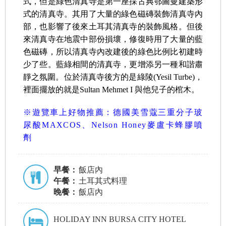
式，但是綠色清真寺是第一座採古典鄂圖曼建築形
式的清真寺。其用了大量的綠色磁磚裝飾清真寺內
部，也影響了後來土耳其清真寺的裝飾風格。但後
來清真寺在地震中部份損壞，修復時用了大量的藍
色磁磚，所以清真寺內改建後的綠色比例比初建時
少了些。藍綠相間的清真寺，更增添另一種和諧肅
靜之氛圍。位於清真寺後方的是綠陵(Yesil Turbe)，
裡面擺放的就是Sultan Mehmet I 與他兒子的棺木。
※遊覽車上好物推薦：德國美雪蔻三重分子玻
尿酸MAXCOS、Nelson Honey麥盧卡蜂膠噴
劑
早餐：
飯店內
午餐：
土耳其式料理
晚餐：
飯店內
HOLIDAY INN BURSA CITY HOTEL