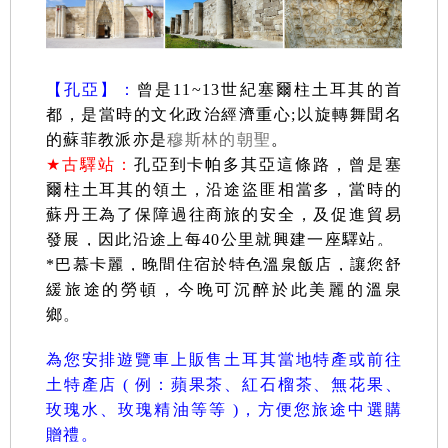
【孔亞】：
曾是11~13世紀塞爾柱土耳其的首
都，是當時的文化政治經濟重心;以旋轉舞聞名
的蘇菲教派亦是
穆斯林的朝聖
。
★
古驛站：
孔亞到卡帕多其亞這條路，曾是塞
爾柱土耳其的領土，沿途盜匪相當多，當時的
蘇丹王為了保障過往商旅的安全，及促進貿易
發展，因此沿途上每40公里就興建一座驛站。
*
巴慕卡麗，晚間住宿於特色溫泉飯店，讓您舒
緩旅途的勞頓，今晚可沉醉於此美麗的溫泉
鄉
。
為您安排遊覽車上販售土耳其當地特產或前往
土特產店 ( 例：蘋果茶、紅石榴茶、無花果、
玫瑰水、玫瑰精油等等 )，方便您旅途中選購
贈禮。