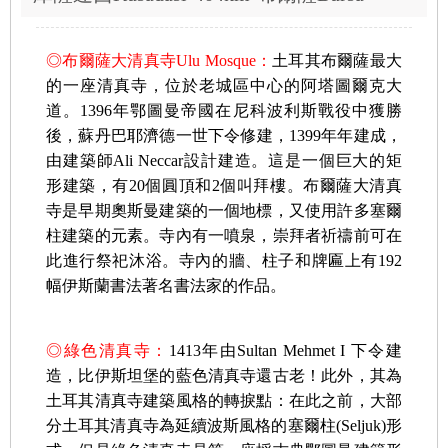
◎布爾薩大清真寺Ulu Mosque：
土耳其布爾薩最大
的一座清真寺，位於老城區中心的阿塔圖爾克大
道。1396年鄂圖曼帝國在尼科波利斯戰役中獲勝
後，蘇丹巴耶濟德一世下令修建，1399年年建成，
由建築師Ali Neccar設計建造。這是一個巨大的矩
形建築，有20個圓頂和2個叫拜樓。布爾薩大清真
寺是早期奧斯曼建築的一個地標，又使用許多塞爾
柱建築的元素。寺內有一噴泉，崇拜者祈禱前可在
此進行祭祀沐浴。寺內的牆、柱子和牌匾上有192
幅伊斯蘭書法著名書法家的作品。
◎
綠色清真寺
：
1413年由Sultan Mehmet I 下令建
造，比伊斯坦堡的藍色清真寺還古老！此外，其為
土耳其清真寺建築風格的轉捩點：在此之前，大部
分土耳其清真寺為延續波斯風格的塞爾柱(Seljuk)形