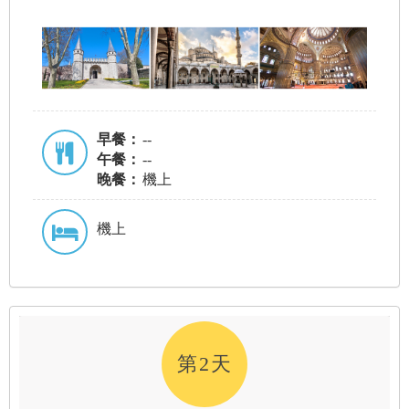
早餐：
--
午餐：
--
晚餐：
機上
機上
第2天