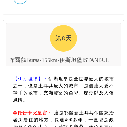
第8天
布爾薩Bursa-155km-伊斯坦堡ISTANBUL
【伊斯坦堡】
：
伊
斯坦堡是全世界最大的
城市
之一
，也
是土耳其最大的城市，
是個讓人愛不
釋手的城市，充滿豐富的色彩、歷史以及人俗
風情。
◎
托普卡比皇宮：
這是鄂圖曼土耳其帝國統治
者所居住的地方，長達400多年，一直都是政
治及文化的中心，收藏許多寶藏，並位於三面