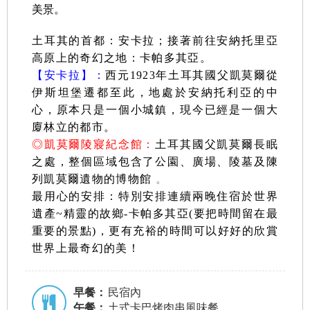
美景。
土耳其的首都：安卡拉；接著前往安納托里亞
高原上的奇幻之地：卡帕多其亞。
【安卡拉】：
西元1923年土耳其國父凱莫爾從
伊斯坦堡遷都至此，地處於安納托利亞的中
心，原本只是一個小城鎮，現今已經是一個大
廈林立的都市。
◎
凱莫爾陵寢紀念館：
土耳其國父凱莫爾長眠
之處，整個區域包含了公園、廣場、陵墓及陳
列凱莫爾遺物的博物館
。
最用心的安排：特別安排連續兩晚住宿於世界
遺產~精靈的故鄉-卡帕多其亞(要把時間留在最
重要的景點)，更有充裕的時間可以好好的欣賞
世界上最奇幻的美！
早餐：
民宿內
午餐：
土式卡巴烤肉串風味餐