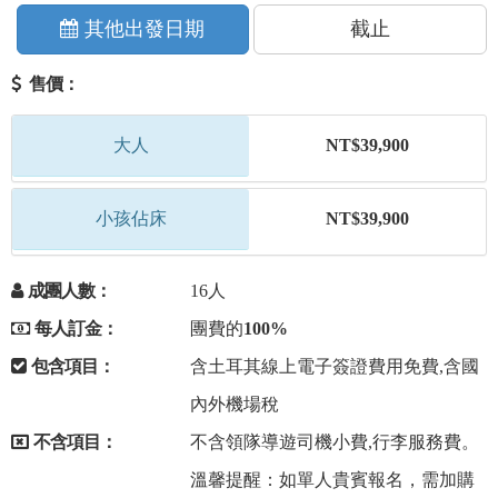
其他出發日期
截止
售價：
大人
NT$39,900
小孩佔床
NT$39,900
成團人數：
16人
每人訂金：
團費的
100%
包含項目：
含土耳其線上電子簽證費用免費,含國
內外機場稅
不含項目：
不含領隊導遊司機小費,行李服務費。
溫馨提醒：如單人貴賓報名，需加購