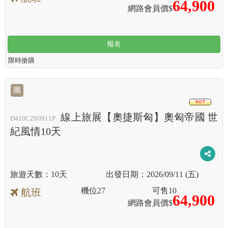
64,900
網路會員價$
報名
限時搶購
團
HOT
線上旅展【奧捷斯匈】奧匈帝國 世
D410CZ60911P
紀風情10天
10天
2026/09/11 (五)
機位
27
可售
10
航班
64,900
網路會員價$