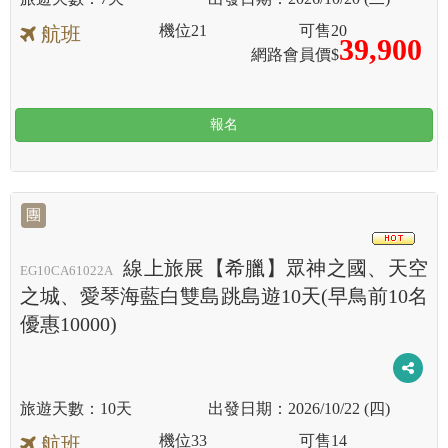
機位
21
可售
20
航班
39,900
網路會員價$
報名
團
HOT
線上旅展【希臘】眾神之國、天空
EG10CA61022A
之城、愛琴海藍白雙島跳島遊10天(早鳥前10名
優惠10000)
10天
2026/10/22 (四)
機位
33
可售
14
航班