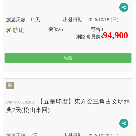
11天
2026/10/18 (日)
機位
26
可售
3
航班
94,900
網路會員價$
報名
團
【五星印度】東方金三角古文明經
IN07MU61020B
典7天(松山來回)
7天
2026/10/20 (二)