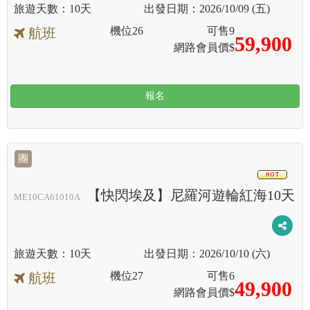
10天
2026/10/09 (五)
機位
26
可售
9
航班
59,900
網路會員價$
報名
團
HOT
【快閃埃及】尼羅河遊輪紅海10天
ME10CA61010A
10天
2026/10/10 (六)
機位
27
可售
6
航班
49,900
網路會員價$