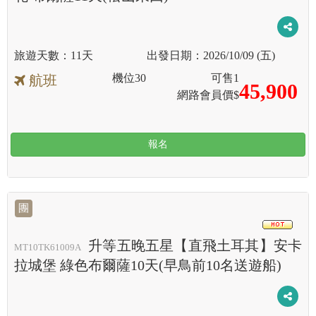
11天
2026/10/09 (五)
機位
30
可售
1
航班
45,900
網路會員價$
報名
團
HOT
升等五晚五星【直飛土耳其】安卡
MT10TK61009A
拉城堡 綠色布爾薩10天(早鳥前10名送遊船)