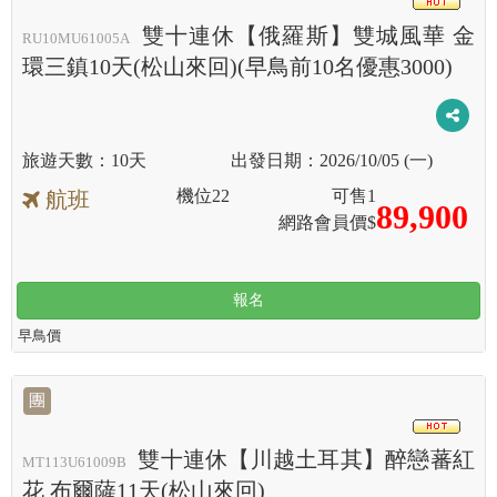
滿
雙十連休【俄羅斯】雙城風華 金
RU10MU61005A
環三鎮10天(松山來回)(早鳥前10名優惠3000)
10天
2026/10/05 (一)
機位
22
可售
1
航班
89,900
網路會員價$
報名
早鳥價
團
HOT
雙十連休【川越土耳其】醉戀蕃紅
MT113U61009B
花 布爾薩11天(松山來回)