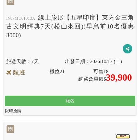
團
線上旅展【五星印度】東方金三角
IN07MU61013A
古文明經典7天(松山來回)(早鳥前10名優惠
3000)
7天
2026/10/13 (二)
機位
21
可售
18
航班
39,900
網路會員價$
報名
限時搶購
團