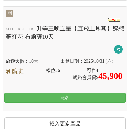
團
HOT
升等三晚五星【直飛土耳其】醉戀
MT10TK61031B
蕃紅花 布爾薩10天
10天
2026/10/31 (六)
機位
26
可售
4
航班
45,900
網路會員價$
報名
載入更多產品