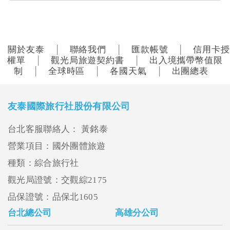
關於友泰
聯絡我們
匯款帳號
信用卡授
│
│
│
權單
觀光局旅遊契約書
出入境攜帶幣值限
│
│
制
全球時區
各國天氣
出團總表
│
│
│
友泰國際旅行社股份有限公司
台北客服聯絡人： 黃銘泰
營業項目：國外團體旅遊
種類：綜合旅行社
觀光局證號：交觀綜2175
品保證號：品保北1605
台北總公司
高雄分公司