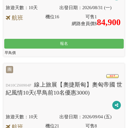
10天
2026/08/31 (一)
機位
16
可售
1
航班
84,900
網路會員價$
報名
早鳥價
團
HOT
線上旅展【奧捷斯匈】奧匈帝國 世
D410CZ60904P
紀風情10天(早鳥前10名優惠3000)
10天
2026/09/04 (五)
機位
21
可售
8
航班