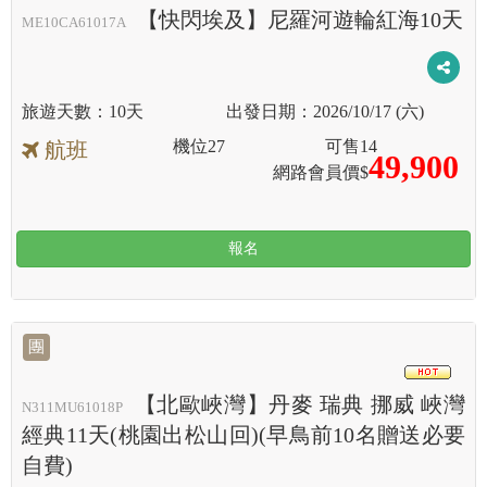
HOT
【快閃埃及】尼羅河遊輪紅海10天
ME10CA61017A
10天
2026/10/17 (六)
機位
27
可售
14
航班
49,900
網路會員價$
報名
團
HOT
【北歐峽灣】丹麥 瑞典 挪威 峽灣
N311MU61018P
經典11天(桃園出松山回)(早鳥前10名贈送必要
自費)