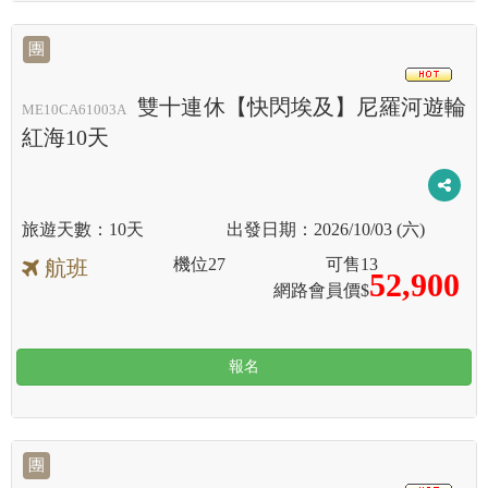
團
HOT
雙十連休【快閃埃及】尼羅河遊輪
ME10CA61003A
紅海10天
10天
2026/10/03 (六)
機位
27
可售
13
航班
52,900
網路會員價$
報名
團