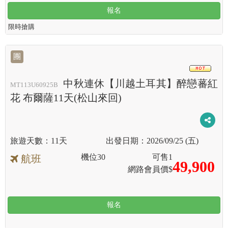
報名
限時搶購
團
滿
中秋連休【川越土耳其】醉戀蕃紅
MT113U60925B
花 布爾薩11天(松山來回)
11天
2026/09/25 (五)
機位
30
可售
1
航班
49,900
網路會員價$
報名