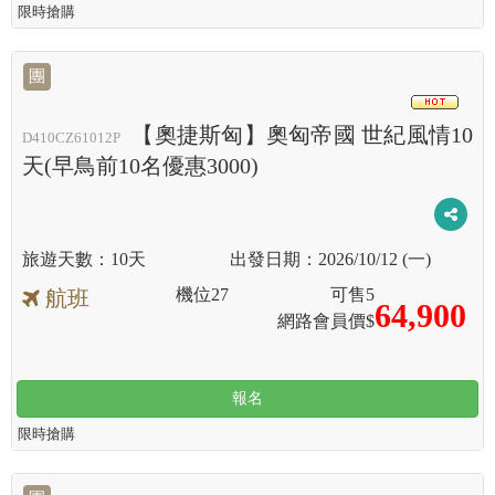
限時搶購
團
HOT
【奧捷斯匈】奧匈帝國 世紀風情10
D410CZ61012P
天(早鳥前10名優惠3000)
10天
2026/10/12 (一)
機位
27
可售
5
航班
64,900
網路會員價$
報名
限時搶購