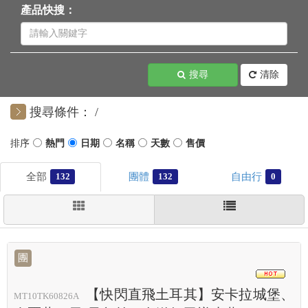
產品快搜：
搜尋
清除
搜尋條件：
132
132
0
團
HOT
【快閃直飛土耳其】安卡拉城堡、
MT10TK60826A