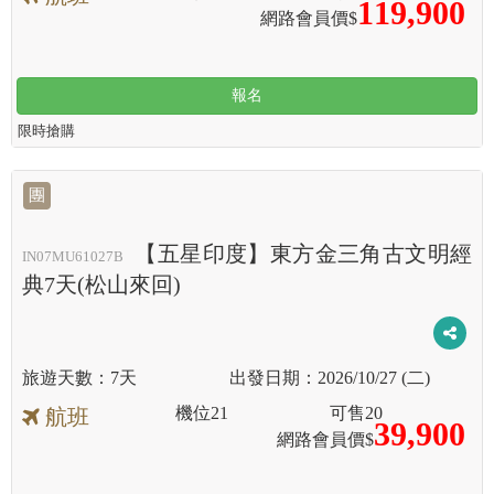
119,900
網路會員價$
報名
限時搶購
團
【五星印度】東方金三角古文明經
IN07MU61027B
典7天(松山來回)
7天
2026/10/27 (二)
機位
21
可售
20
航班
39,900
網路會員價$