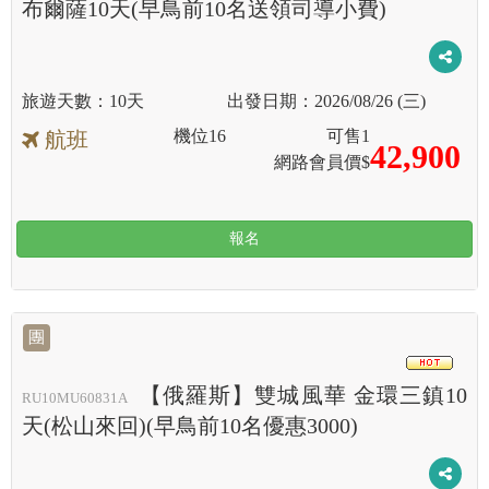
布爾薩10天(早鳥前10名送領司導小費)
10天
2026/08/26 (三)
機位
16
可售
1
航班
42,900
網路會員價$
報名
團
HOT
【俄羅斯】雙城風華 金環三鎮10
RU10MU60831A
天(松山來回)(早鳥前10名優惠3000)