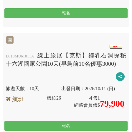
報名
團
HOT
線上旅展【克斯】鐘乳石洞探秘
D310MU61011A
十六湖國家公園10天(早鳥前10名優惠3000)
10天
2026/10/11 (日)
機位
26
可售
1
航班
79,900
網路會員價$
報名