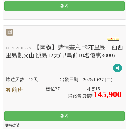
報名
團
HOT
【南義】詩情畫意 卡布里島、西西
EI12CA61027A
里島觀火山 跳島12天(早鳥前10名優惠3000)
12天
2026/10/27 (二)
機位
27
可售
15
航班
145,900
網路會員價$
報名
限時搶購